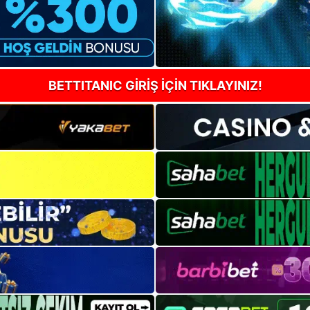
BETTITANIC GİRİŞ İÇİN TIKLAYINIZ!