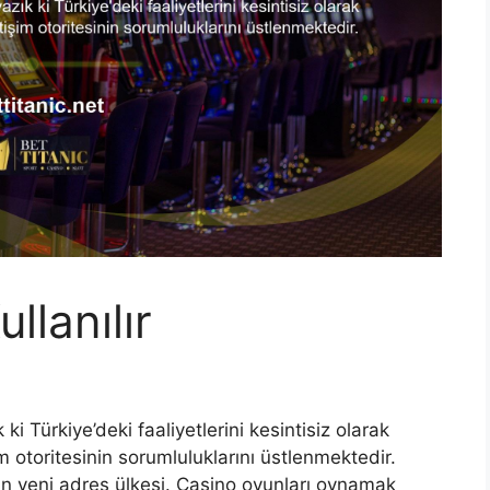
llanılır
k ki Türkiye’deki faaliyetlerini kesintisiz olarak
im otoritesinin sorumluluklarını üstlenmektedir.
n yeni adres ülkesi. Casino oyunları oynamak