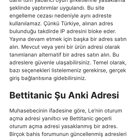
şeklinde yaptırımlar uygulandı. Bu site
engelleme cezası nedeniyle aynı adreste
kullanılamaz. Çünkü Türkiye, alınan adres
bulunduğu takdirde IP adresini bloke eder.
Yayına devam etmek için başka bir adres satın
alın. Mevcut veya yeni bir ürün adresi olarak
tanımlanan alternatif bir adres satın alın. Bu
adreslere güvenle ulaşabilirsiniz. Temel olarak,
bazı seçenekleri listelemeniz gerekirse, gerçek
giriş bağlantısına gidebilirsiniz.
Bettitanic Şu Anki Adresi
Muhasebecinin ifadesine göre, Le’nin oturum
açma adresi yanıltıcı ve Bettitanic geçerli
oturum açma adresi yasaklanmış bir adres.
Birçok bahis forumunun güncellenmiş adresleri