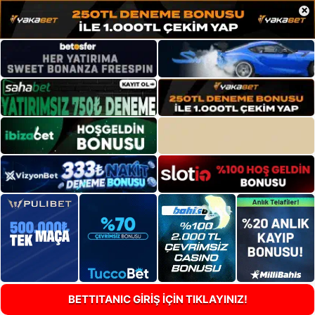
×
BETTITANIC GİRİŞ İÇİN TIKLAYINIZ!