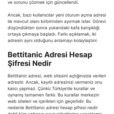
ve sorunu çözmek için güncellendi.
Ancak, bazı kullanıcılar yeni oturum açma adresi
ile mevcut olanı birbirinden ayırmak ister. Görevi
düşündükten sonra yukarıdaki kafa karışıklığı
ortaya çıkmaya başladı. Farkı açıklamak, iki
adresin aynı olduğunu anlamayı kolaylaştırır.
Bettitanic Adresi Hesap
Şifresi Nedir
Bettitanic adresi, web sitesini açtığınızda verilen
adrestir. Ancak, kayıtlı adresinizi vermeniz onu
kalıcı yapmaz. Çünkü Türkiye’de kurallar ve
oynanış tamamen farklı. Bu kurallar merkezin
web siteleri ve içerikleri için geçerlidir. Bu
nedenle
Bettitanic adresi hesap şifresi nedir
dahil tüm yabancı oyun şirketlerine yasaklama