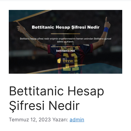
Bettitanic Hesap
Şifresi Nedir
Temmuz 12, 2023
Yazarı:
admin