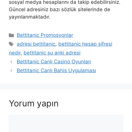
sosyal medya hesaplarını da takip edebilirsiniz.
Güncel adresiniz bazı sözlük sitelerinde de
yayınlanmaktadır.
Kategoriler
Bettitanic Promosyonlar
Etiketler
adresi bettitanic
,
bettitanic hesap şifresi
nedir
,
bettitanic şu anki adresi
Bettitanic Canlı Casino Oyunları
Bettitanic Canlı Bahis Uygulaması
Yorum yapın
Yorum