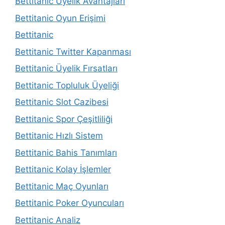
Bettitanic Üyelik Avantajları
Bettitanic Oyun Erişimi
Bettitanic
Bettitanic Twitter Kapanması
Bettitanic Üyelik Fırsatları
Bettitanic Topluluk Üyeliği
Bettitanic Slot Cazibesi
Bettitanic Spor Çeşitliliği
Bettitanic Hızlı Sistem
Bettitanic Bahis Tanımları
Bettitanic Kolay İşlemler
Bettitanic Maç Oyunları
Bettitanic Poker Oyuncuları
Bettitanic Analiz