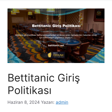
Bettitanic Giriş
Politikası
Haziran 8, 2024
Yazarı:
admin