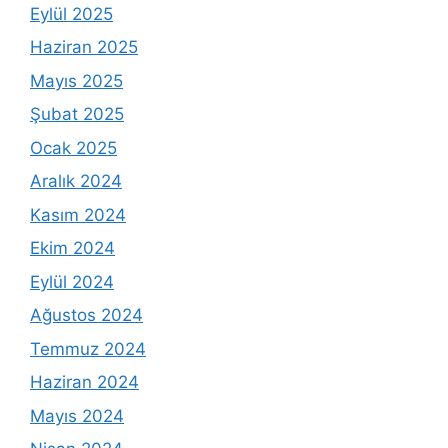
Eylül 2025
Haziran 2025
Mayıs 2025
Şubat 2025
Ocak 2025
Aralık 2024
Kasım 2024
Ekim 2024
Eylül 2024
Ağustos 2024
Temmuz 2024
Haziran 2024
Mayıs 2024