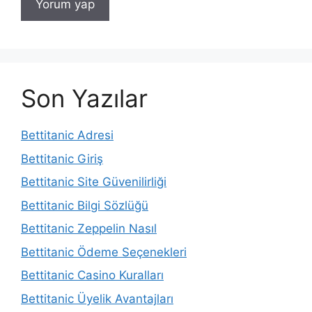
Son Yazılar
Bettitanic Adresi
Bettitanic Giriş
Bettitanic Site Güvenilirliği
Bettitanic Bilgi Sözlüğü
Bettitanic Zeppelin Nasıl
Bettitanic Ödeme Seçenekleri
Bettitanic Casino Kuralları
Bettitanic Üyelik Avantajları