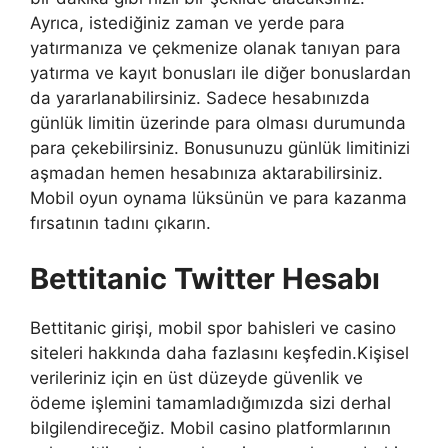
Ayrıca, istediğiniz zaman ve yerde para
yatırmanıza ve çekmenize olanak tanıyan para
yatırma ve kayıt bonusları ile diğer bonuslardan
da yararlanabilirsiniz. Sadece hesabınızda
günlük limitin üzerinde para olması durumunda
para çekebilirsiniz. Bonusunuzu günlük limitinizi
aşmadan hemen hesabınıza aktarabilirsiniz.
Mobil oyun oynama lüksünün ve para kazanma
fırsatının tadını çıkarın.
Bettitanic Twitter Hesabı
Bettitanic girişi, mobil spor bahisleri ve casino
siteleri hakkında daha fazlasını keşfedin.Kişisel
verileriniz için en üst düzeyde güvenlik ve
ödeme işlemini tamamladığımızda sizi derhal
bilgilendireceğiz. Mobil casino platformlarının