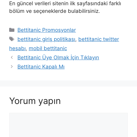
En güncel verileri sitenin ilk sayfasındaki farklı
bölüm ve seçeneklerde bulabilirsiniz.
Kategoriler
Bettitanic Promosyonlar
Etiketler
bettitanic giriş politikası
,
bettitanic twitter
hesabı
,
mobil bettitanic
Bettitanic Üye Olmak İçin Tıklayın
Bettitanic Kapalı Mı
Yorum yapın
Yorum