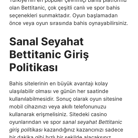
olan Bettitanic, çok çeşitli canlı ve spor bahis
seçenekleri sunmaktadır. Oyun başlamadan
önce veya oyun sırasında bahis oynayabilirsiniz.
Sanal Seyahat
Bettitanic Giriş
Politikası
Bahis sitelerinin en büyük avantajı kolay
ulaşılabilir olması ve günün her saatinde
kullanılabilmesidir. Sonuç olarak oyun sitesine
mobil cihazınızı veya akıllı telefonunuzu
kullanarak erişmelisiniz. Sitedeki casino
oyunlarından ve spor
sanal seyahat Bettitanic
giriş politikası
kazandığınız kazancınızı sadece
bir dakika gibi hızlı bir şekilde alacaksınız.