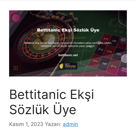
Bettitanic Ekşi
Sözlük Üye
Kasım 1, 2023
Yazarı:
admin