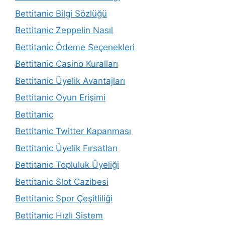
Bettitanic Bilgi Sözlüğü
Bettitanic Zeppelin Nasıl
Bettitanic Ödeme Seçenekleri
Bettitanic Casino Kuralları
Bettitanic Üyelik Avantajları
Bettitanic Oyun Erişimi
Bettitanic
Bettitanic Twitter Kapanması
Bettitanic Üyelik Fırsatları
Bettitanic Topluluk Üyeliği
Bettitanic Slot Cazibesi
Bettitanic Spor Çeşitliliği
Bettitanic Hızlı Sistem