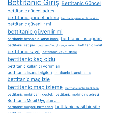
Bettitanic Giriş
Bettitanic Güncel
bettitanic güncel adres
bettitanic güncel adresi
bettitanic güvenebilir misiniz
bettitanic güvenilir mi
bettitanic güvenlir mi
bettitanic instagram
bettitanic hesabının kapatılması
bettitanic i̇letişim
bettitanic kayit
bettitanic i̇letişim seçenekleri
bettitanic kayıt
bettitanic kayıt i̇şlemi
bettitanic kaç oldu
bettitanic kullanıcı yorumları
bettitanic lisans bilgileri
bettitanic lisanslı bahis
bettitanic maç izle
bettitanic maç izleme
bettitanic mobil bankacılık
bettitanic mobil canlı destek
bettitanic mobil giriş adresi
Bettitanic Mobil Uygulaması
bettitanic nasil bir site
bettitanic müşteri hizmetleri