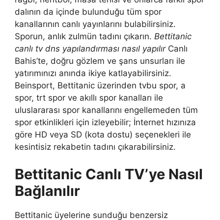
dalının da içinde bulunduğu tüm spor
kanallarının canlı yayınlarını bulabilirsiniz.
Sporun, anlık zulmün tadını çıkarın.
Bettitanic
canlı tv dns yapılandırması nasıl yapılır
Canlı
Bahis’te, doğru gözlem ve şans unsurları ile
yatırımınızı anında ikiye katlayabilirsiniz.
Beinsport, Bettitanic üzerinden tvbu spor, a
spor, trt spor ve akıllı spor kanalları ile
uluslararası spor kanallarını engellemeden tüm
spor etkinlikleri için izleyebilir; İnternet hızınıza
göre HD veya SD (kota dostu) seçenekleri ile
kesintisiz rekabetin tadını çıkarabilirsiniz.
Bettitanic Canlı TV’ye Nasıl
Bağlanılır
Bettitanic üyelerine sunduğu benzersiz