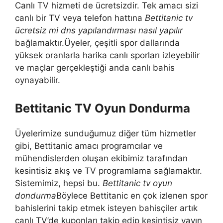
Canlı TV hizmeti de ücretsizdir. Tek amacı sizi
canlı bir TV veya telefon hattına
Bettitanic tv
ücretsiz mi dns yapılandırması nasıl yapılır
bağlamaktır.Üyeler, çeşitli spor dallarında
yüksek oranlarla harika canlı sporları izleyebilir
ve maçlar gerçekleştiği anda canlı bahis
oynayabilir.
Bettitanic TV Oyun Dondurma
Üyelerimize sunduğumuz diğer tüm hizmetler
gibi, Bettitanic amacı programcılar ve
mühendislerden oluşan ekibimiz tarafından
kesintisiz akış ve TV programlama sağlamaktır.
Sistemimiz, hepsi bu.
Bettitanic tv oyun
dondurma
Böylece Bettitanic en çok izlenen spor
bahislerini takip etmek isteyen bahisçiler artık
canlı TV’de kuponları takip edip kesintisiz yayın