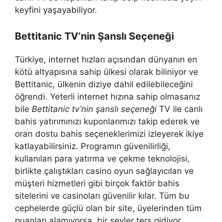
keyfini yaşayabiliyor.
Bettitanic TV’nin Şanslı Seçeneği
Türkiye, internet hızları açısından dünyanın en
kötü altyapısına sahip ülkesi olarak biliniyor ve
Bettitanic, ülkenin diziye dahil edilebileceğini
öğrendi. Yeterli internet hızına sahip olmasanız
bile
Bettitanic tv’nin şanslı seçeneği
TV ile canlı
bahis yatırımınızı kuponlarımızı takip ederek ve
oran dostu bahis seçeneklerimizi izleyerek ikiye
katlayabilirsiniz. Programın güvenilirliği,
kullanılan para yatırma ve çekme teknolojisi,
birlikte çalıştıkları casino oyun sağlayıcıları ve
müşteri hizmetleri gibi birçok faktör bahis
sitelerini ve casinoları güvenilir kılar. Tüm bu
cephelerde güçlü olan bir site, üyelerinden tüm
puanları alamıyorsa, bir şeyler ters gidiyor