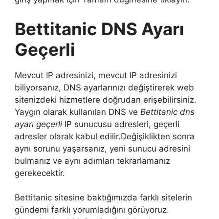
Bettitanic DNS Ayarı
Geçerli
Mevcut IP adresinizi, mevcut IP adresinizi
biliyorsanız, DNS ayarlarınızı değiştirerek web
sitenizdeki hizmetlere doğrudan erişebilirsiniz.
Yaygın olarak kullanılan DNS ve
Bettitanic dns
ayarı geçerli
IP sunucusu adresleri, geçerli
adresler olarak kabul edilir.Değişiklikten sonra
aynı sorunu yaşarsanız, yeni sunucu adresini
bulmanız ve aynı adımları tekrarlamanız
gerekecektir.
Bettitanic sitesine baktığımızda farklı sitelerin
gündemi farklı yorumladığını görüyoruz.