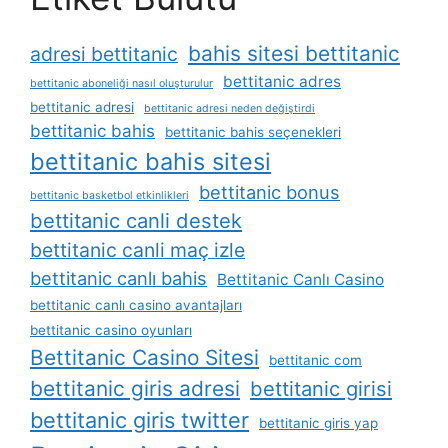
bahis sitesi bettitanic
adresi bettitanic
bettitanic adres
bettitanic aboneliği nasıl oluşturulur
bettitanic adresi
bettitanic adresi neden değiştirdi
bettitanic bahis
bettitanic bahis seçenekleri
bettitanic bahis sitesi
bettitanic bonus
bettitanic basketbol etkinlikleri
bettitanic canli destek
bettitanic canli maç izle
bettitanic canlı bahis
Bettitanic Canlı Casino
bettitanic canlı casino avantajları
bettitanic casino oyunları
Bettitanic Casino Sitesi
bettitanic com
bettitanic giris adresi
bettitanic girisi
bettitanic giris twitter
bettitanic giris yap