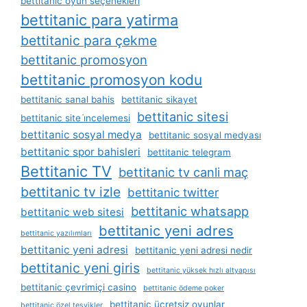
bettitanic oyun seçenekleri
bettitanic para yatirma
bettitanic para çekme
bettitanic promosyon
bettitanic promosyon kodu
bettitanic sanal bahis
bettitanic sikayet
bettitanic sitesi
bettitanic site i̇ncelemesi
bettitanic sosyal medya
bettitanic sosyal medyası
bettitanic spor bahisleri
bettitanic telegram
Bettitanic TV
bettitanic tv canli maç
bettitanic tv izle
bettitanic twitter
bettitanic whatsapp
bettitanic web sitesi
bettitanic yeni adres
bettitanic yazılımları
bettitanic yeni adresi
bettitanic yeni adresi nedir
bettitanic yeni giris
bettitanic yüksek hızlı altyapısı
bettitanic çevrimiçi casino
bettitanic ödeme poker
bettitanic ücretsiz oyunlar
bettitanic özel teşvikler