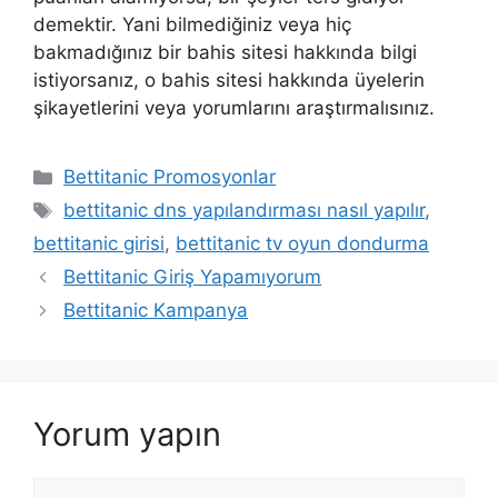
demektir. Yani bilmediğiniz veya hiç
bakmadığınız bir bahis sitesi hakkında bilgi
istiyorsanız, o bahis sitesi hakkında üyelerin
şikayetlerini veya yorumlarını araştırmalısınız.
Kategoriler
Bettitanic Promosyonlar
Etiketler
bettitanic dns yapılandırması nasıl yapılır
,
bettitanic girisi
,
bettitanic tv oyun dondurma
Bettitanic Giriş Yapamıyorum
Bettitanic Kampanya
Yorum yapın
Yorum