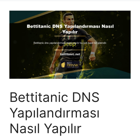
Bettitanic DNS
Yapılandırması
Nasıl Yapılır