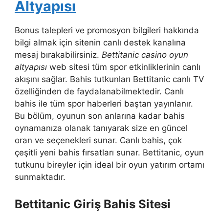
Altyapısı
Bonus talepleri ve promosyon bilgileri hakkında
bilgi almak için sitenin canlı destek kanalına
mesaj bırakabilirsiniz.
Bettitanic casino oyun
altyapısı
web sitesi tüm spor etkinliklerinin canlı
akışını sağlar. Bahis tutkunları Bettitanic canlı TV
özelliğinden de faydalanabilmektedir. Canlı
bahis ile tüm spor haberleri baştan yayınlanır.
Bu bölüm, oyunun son anlarına kadar bahis
oynamanıza olanak tanıyarak size en güncel
oran ve seçenekleri sunar. Canlı bahis, çok
çeşitli yeni bahis fırsatları sunar. Bettitanic, oyun
tutkunu bireyler için ideal bir oyun yatırım ortamı
sunmaktadır.
Bettitanic Giriş Bahis Sitesi