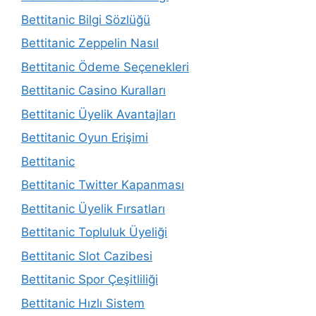
Bettitanic Bilgi Sözlüğü
Bettitanic Zeppelin Nasıl
Bettitanic Ödeme Seçenekleri
Bettitanic Casino Kuralları
Bettitanic Üyelik Avantajları
Bettitanic Oyun Erişimi
Bettitanic
Bettitanic Twitter Kapanması
Bettitanic Üyelik Fırsatları
Bettitanic Topluluk Üyeliği
Bettitanic Slot Cazibesi
Bettitanic Spor Çeşitliliği
Bettitanic Hızlı Sistem