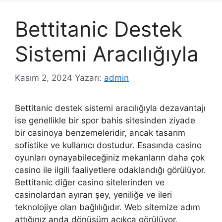
Bettitanic Destek
Sistemi Aracılığıyla
Kasım 2, 2024
Yazarı:
admin
Bettitanic destek sistemi aracılığıyla dezavantajı
ise genellikle bir spor bahis sitesinden ziyade
bir casinoya benzemeleridir, ancak tasarım
sofistike ve kullanıcı dostudur. Esasında casino
oyunları oynayabileceğiniz mekanların daha çok
casino ile ilgili faaliyetlere odaklandığı görülüyor.
Bettitanic diğer casino sitelerinden ve
casinolardan ayıran şey, yeniliğe ve ileri
teknolojiye olan bağlılığıdır. Web sitemize adım
attığınız anda dönüşüm açıkça görülüyor.