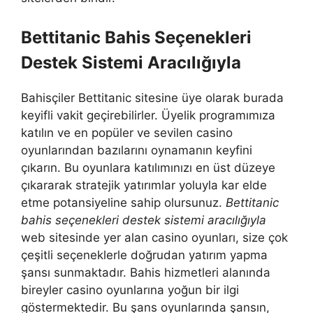
Bettitanic Bahis Seçenekleri
Destek Sistemi Aracılığıyla
Bahisçiler Bettitanic sitesine üye olarak burada
keyifli vakit geçirebilirler. Üyelik programımıza
katılın ve en popüler ve sevilen casino
oyunlarından bazılarını oynamanın keyfini
çıkarın. Bu oyunlara katılımınızı en üst düzeye
çıkararak stratejik yatırımlar yoluyla kar elde
etme potansiyeline sahip olursunuz.
Bettitanic
bahis seçenekleri destek sistemi aracılığıyla
web sitesinde yer alan casino oyunları, size çok
çeşitli seçeneklerle doğrudan yatırım yapma
şansı sunmaktadır. Bahis hizmetleri alanında
bireyler casino oyunlarına yoğun bir ilgi
göstermektedir. Bu şans oyunlarında şansın,