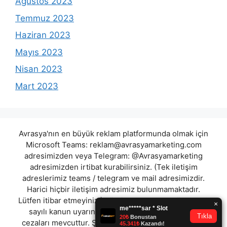
Ağustos 2023
Temmuz 2023
Haziran 2023
Mayıs 2023
Nisan 2023
Mart 2023
Avrasya'nın en büyük reklam platformunda olmak için
Microsoft Teams:
reklam@avrasyamarketing.com
adresimizden veya Telegram: @Avrasyamarketing
adresimizden irtibat kurabilirsiniz. (Tek iletişim
adreslerimiz teams / telegram ve mail adresimizdir.
Harici hiçbir iletişim adresimiz bulunmamaktadır.
Lütfen itibar etmeyiniz.) Türkiye yasalarına göre 7258
sayılı kanun uyarınca yasa dışı bahis oynamanın
cezaları mevcuttur. Şu an bulunduğunuz site hiç bir