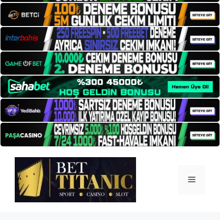
İçeriğe
atla
Menü