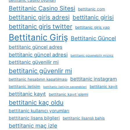
bettitanic casino oyunları
Bettitanic Casino Sitesi
bettitanic com
bettitanic giris adresi
bettitanic girisi
bettitanic giris twitter
bettitanic giris yap
Bettitanic Giriş
Bettitanic Güncel
bettitanic güncel adres
bettitanic güncel adresi
bettitanic güvenebilir misiniz
bettitanic güvenilir mi
bettitanic güvenlir mi
bettitanic instagram
bettitanic hesabının kapatılması
bettitanic i̇letişim
bettitanic kayit
bettitanic i̇letişim seçenekleri
bettitanic kayıt
bettitanic kayıt i̇şlemi
bettitanic kaç oldu
bettitanic kullanıcı yorumları
bettitanic lisans bilgileri
bettitanic lisanslı bahis
bettitanic maç izle