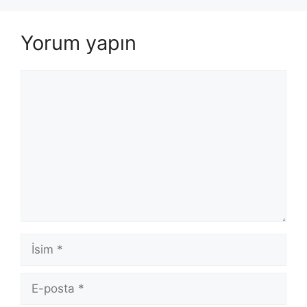
Yorum yapın
Yorum
İsim
E-
posta