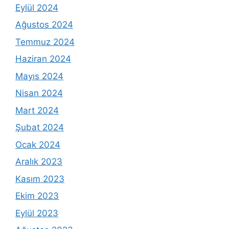
Eylül 2024
Ağustos 2024
Temmuz 2024
Haziran 2024
Mayıs 2024
Nisan 2024
Mart 2024
Şubat 2024
Ocak 2024
Aralık 2023
Kasım 2023
Ekim 2023
Eylül 2023