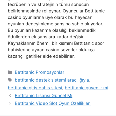
tecrübenin ve stratejinin tümü sonucun
belirlenmesinde rol oynar. Oyuncular Bettitanic
casino oyunlarına üye olarak bu heyecanlı
oyunları deneyimleme şansına sahip oluyorlar.
Bu oyunları kazanma olasılığı beklenmedik
ödüllerden ek şanslara kadar değişir.
Kaynaklarının önemli bir kısmını Bettitanic spor
bahislerine ayıran casino severler oldukça
kazançlı getiriler elde edebilirler.
Kategoriler
Bettitanic Promosyonlar
Etiketler
bettitanic destek sistemi aracılığıyla
,
bettitanic giriş bahis sitesi
,
bettitanic güvenlir mi
Bettitanic Lisansı Güncel Mi
Bettitanic Video Slot Oyun Özellikleri