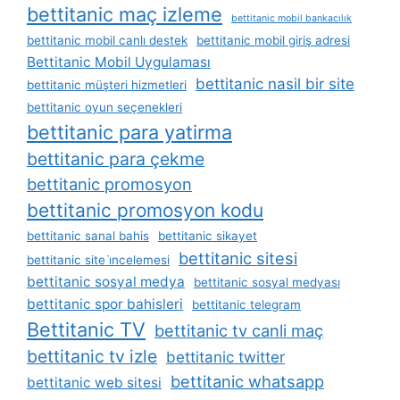
bettitanic maç izleme
bettitanic mobil bankacılık
bettitanic mobil canlı destek
bettitanic mobil giriş adresi
Bettitanic Mobil Uygulaması
bettitanic nasil bir site
bettitanic müşteri hizmetleri
bettitanic oyun seçenekleri
bettitanic para yatirma
bettitanic para çekme
bettitanic promosyon
bettitanic promosyon kodu
bettitanic sanal bahis
bettitanic sikayet
bettitanic sitesi
bettitanic site i̇ncelemesi
bettitanic sosyal medya
bettitanic sosyal medyası
bettitanic spor bahisleri
bettitanic telegram
Bettitanic TV
bettitanic tv canli maç
bettitanic tv izle
bettitanic twitter
bettitanic whatsapp
bettitanic web sitesi