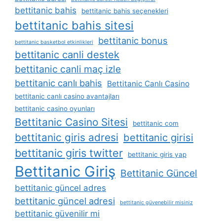
bettitanic bahis
bettitanic bahis seçenekleri
bettitanic bahis sitesi
bettitanic bonus
bettitanic basketbol etkinlikleri
bettitanic canli destek
bettitanic canli maç izle
bettitanic canlı bahis
Bettitanic Canlı Casino
bettitanic canlı casino avantajları
bettitanic casino oyunları
Bettitanic Casino Sitesi
bettitanic com
bettitanic giris adresi
bettitanic girisi
bettitanic giris twitter
bettitanic giris yap
Bettitanic Giriş
Bettitanic Güncel
bettitanic güncel adres
bettitanic güncel adresi
bettitanic güvenebilir misiniz
bettitanic güvenilir mi