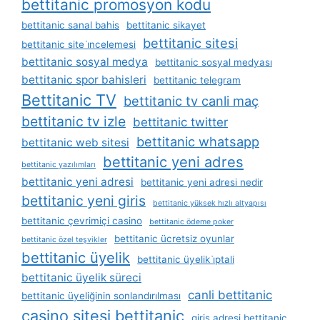
bettitanic promosyon kodu
bettitanic sanal bahis
bettitanic sikayet
bettitanic sitesi
bettitanic site i̇ncelemesi
bettitanic sosyal medya
bettitanic sosyal medyası
bettitanic spor bahisleri
bettitanic telegram
Bettitanic TV
bettitanic tv canli maç
bettitanic tv izle
bettitanic twitter
bettitanic whatsapp
bettitanic web sitesi
bettitanic yeni adres
bettitanic yazılımları
bettitanic yeni adresi
bettitanic yeni adresi nedir
bettitanic yeni giris
bettitanic yüksek hızlı altyapısı
bettitanic çevrimiçi casino
bettitanic ödeme poker
bettitanic ücretsiz oyunlar
bettitanic özel teşvikler
bettitanic üyelik
bettitanic üyelik i̇ptali
bettitanic üyelik süreci
canli bettitanic
bettitanic üyeliğinin sonlandırılması
casino sitesi bettitanic
giris adresi bettitanic