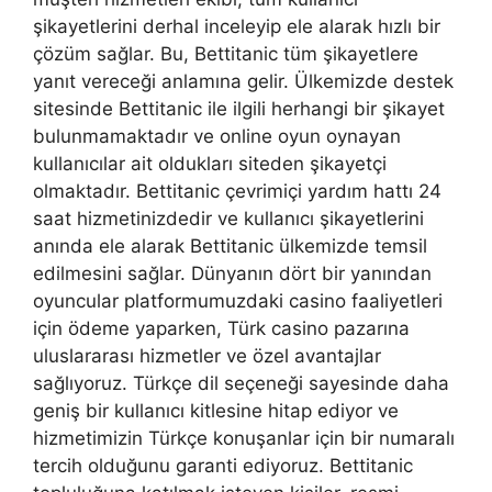
şikayetlerini derhal inceleyip ele alarak hızlı bir
çözüm sağlar. Bu, Bettitanic tüm şikayetlere
yanıt vereceği anlamına gelir. Ülkemizde destek
sitesinde Bettitanic ile ilgili herhangi bir şikayet
bulunmamaktadır ve online oyun oynayan
kullanıcılar ait oldukları siteden şikayetçi
olmaktadır. Bettitanic çevrimiçi yardım hattı 24
saat hizmetinizdedir ve kullanıcı şikayetlerini
anında ele alarak Bettitanic ülkemizde temsil
edilmesini sağlar. Dünyanın dört bir yanından
oyuncular platformumuzdaki casino faaliyetleri
için ödeme yaparken, Türk casino pazarına
uluslararası hizmetler ve özel avantajlar
sağlıyoruz. Türkçe dil seçeneği sayesinde daha
geniş bir kullanıcı kitlesine hitap ediyor ve
hizmetimizin Türkçe konuşanlar için bir numaralı
tercih olduğunu garanti ediyoruz. Bettitanic