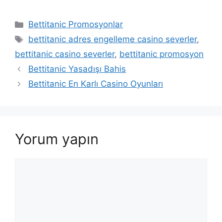
Kategoriler
Bettitanic Promosyonlar
Etiketler
bettitanic adres engelleme casino severler
,
bettitanic casino severler
,
bettitanic promosyon
Bettitanic Yasadışı Bahis
Bettitanic En Karlı Casino Oyunları
Yorum yapın
Yorum