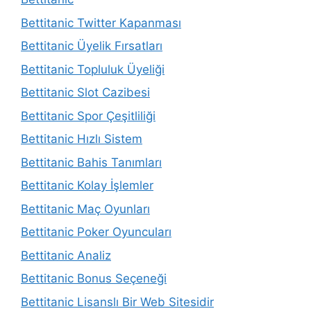
Bettitanic Twitter Kapanması
Bettitanic Üyelik Fırsatları
Bettitanic Topluluk Üyeliği
Bettitanic Slot Cazibesi
Bettitanic Spor Çeşitliliği
Bettitanic Hızlı Sistem
Bettitanic Bahis Tanımları
Bettitanic Kolay İşlemler
Bettitanic Maç Oyunları
Bettitanic Poker Oyuncuları
Bettitanic Analiz
Bettitanic Bonus Seçeneği
Bettitanic Lisanslı Bir Web Sitesidir