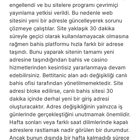
engellendi ve bu sitelere programı çevrimiçi
yayınlama yetkisi verildi. Bu nedenle web
sitesini yeni bir adresle güncelleyerek sorunu
çözmeye çalıştılar. Site yaklaşık 30 dakika
süreyle geçici olarak kullanılamayacak olmasına
rağmen bahis platformu hızla farklı bir adrese
taşındı. Bunu yaparak sitenin tamamı yeni
adresine taşındığından bahis ve casino
hizmetlerinden kesintisiz yararlanmaya devam
edebilirsiniz. Bettitanic alan adı değişikliği canlı
bahis ofisi tarafından yönetilmemektedir. Site
adresi bloke edilirse, canlı bahis sitesi 30
dakika içinde derhal yeni bir giriş adresi
oluşturacaktır. Adres değişikliğinin yalnızca iş
günlerinde gerçekleştiğini unutmamak önemlidir.
Hafta sonları veya farklı saat dilimlerinde kapalı
adreslere rastlamak nadir görülen bir durumdur.
Ancak bunun dışında bir hafta kalmadığı sürece