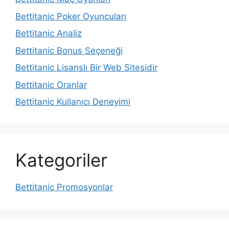
Bettitanic Poker Oyuncuları
Bettitanic Analiz
Bettitanic Bonus Seçeneği
Bettitanic Lisanslı Bir Web Sitesidir
Bettitanic Oranlar
Bettitanic Kullanıcı Deneyimi
Kategoriler
Bettitanic Promosyonlar