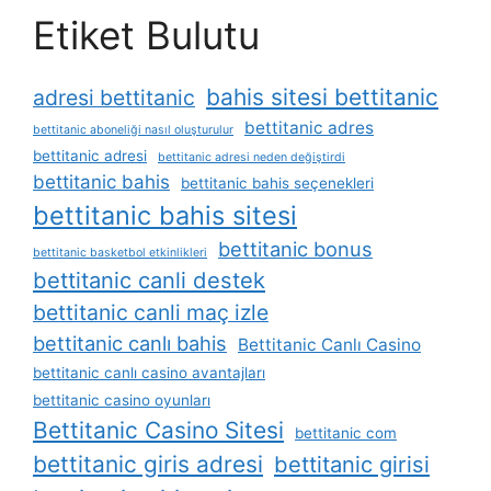
Etiket Bulutu
bahis sitesi bettitanic
adresi bettitanic
bettitanic adres
bettitanic aboneliği nasıl oluşturulur
bettitanic adresi
bettitanic adresi neden değiştirdi
bettitanic bahis
bettitanic bahis seçenekleri
bettitanic bahis sitesi
bettitanic bonus
bettitanic basketbol etkinlikleri
bettitanic canli destek
bettitanic canli maç izle
bettitanic canlı bahis
Bettitanic Canlı Casino
bettitanic canlı casino avantajları
bettitanic casino oyunları
Bettitanic Casino Sitesi
bettitanic com
bettitanic giris adresi
bettitanic girisi