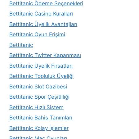
Bettitanic Ödeme Seçenekleri
Bettitanic Casino Kuralları
Bettitanic Üyelik Avantajları
Bettitanic Oyun Erişimi
Bettitanic
Bettitanic Twitter Kapanması
Bettitanic Üyelik Fırsatları
Bettitanic Topluluk Üyeliği
Bettitanic Slot Cazibesi
Bettitanic Spor Çeşitliliği
Bettitanic Hızlı Sistem
Bettitanic Bahis Tanımları
Bettitanic Kolay İşlemler
Bettitanic Maç Oyunları