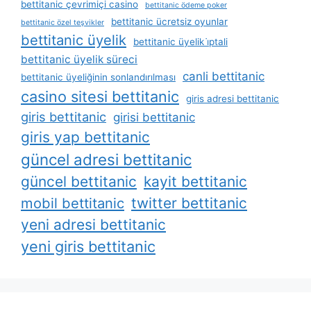
bettitanic çevrimiçi casino
bettitanic ödeme poker
bettitanic ücretsiz oyunlar
bettitanic özel teşvikler
bettitanic üyelik
bettitanic üyelik i̇ptali
bettitanic üyelik süreci
canli bettitanic
bettitanic üyeliğinin sonlandırılması
casino sitesi bettitanic
giris adresi bettitanic
giris bettitanic
girisi bettitanic
giris yap bettitanic
güncel adresi bettitanic
güncel bettitanic
kayit bettitanic
mobil bettitanic
twitter bettitanic
yeni adresi bettitanic
yeni giris bettitanic