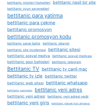
bettitanic nasil bir site
bettitanic müşteri hizmetleri
bettitanic oyun seçenekleri
bettitanic para yatirma
bettitanic para çekme
bettitanic promosyon
bettitanic promosyon kodu
bettitanic sanal bahis
bettitanic sikayet
bettitanic sitesi
bettitanic site i̇ncelemesi
bettitanic sosyal medya
bettitanic sosyal medyası
bettitanic spor bahisleri
bettitanic telegram
Bettitanic TV
bettitanic tv canli maç
bettitanic tv izle
bettitanic twitter
bettitanic whatsapp
bettitanic web sitesi
bettitanic yeni adres
bettitanic yazılımları
bettitanic yeni adresi
bettitanic yeni adresi nedir
bettitanic yeni giris
bettitanic yüksek hızlı altyapısı