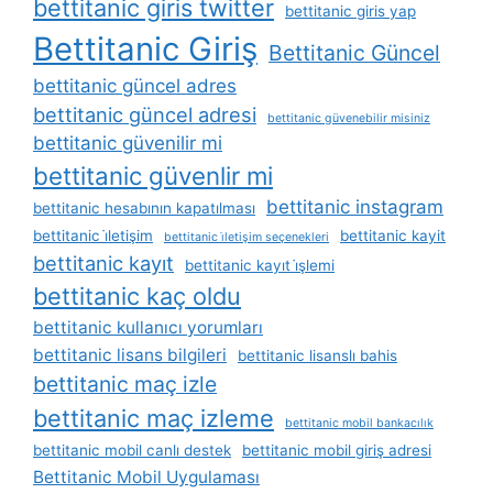
bettitanic giris twitter
bettitanic giris yap
Bettitanic Giriş
Bettitanic Güncel
bettitanic güncel adres
bettitanic güncel adresi
bettitanic güvenebilir misiniz
bettitanic güvenilir mi
bettitanic güvenlir mi
bettitanic instagram
bettitanic hesabının kapatılması
bettitanic i̇letişim
bettitanic kayit
bettitanic i̇letişim seçenekleri
bettitanic kayıt
bettitanic kayıt i̇şlemi
bettitanic kaç oldu
bettitanic kullanıcı yorumları
bettitanic lisans bilgileri
bettitanic lisanslı bahis
bettitanic maç izle
bettitanic maç izleme
bettitanic mobil bankacılık
bettitanic mobil canlı destek
bettitanic mobil giriş adresi
Bettitanic Mobil Uygulaması