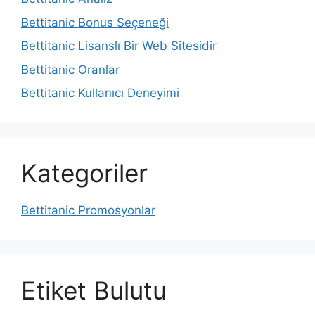
Bettitanic Bonus Seçeneği
Bettitanic Lisanslı Bir Web Sitesidir
Bettitanic Oranlar
Bettitanic Kullanıcı Deneyimi
Kategoriler
Bettitanic Promosyonlar
Etiket Bulutu