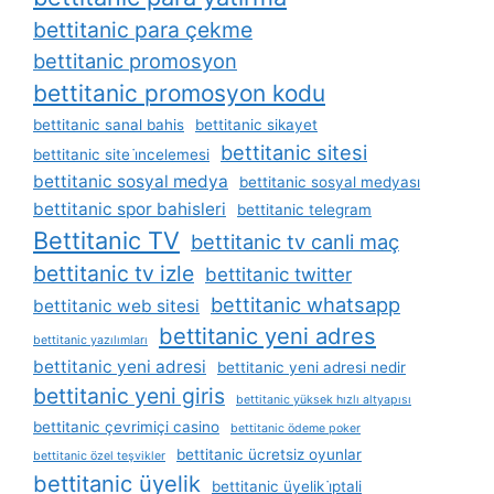
bettitanic para çekme
bettitanic promosyon
bettitanic promosyon kodu
bettitanic sanal bahis
bettitanic sikayet
bettitanic sitesi
bettitanic site i̇ncelemesi
bettitanic sosyal medya
bettitanic sosyal medyası
bettitanic spor bahisleri
bettitanic telegram
Bettitanic TV
bettitanic tv canli maç
bettitanic tv izle
bettitanic twitter
bettitanic whatsapp
bettitanic web sitesi
bettitanic yeni adres
bettitanic yazılımları
bettitanic yeni adresi
bettitanic yeni adresi nedir
bettitanic yeni giris
bettitanic yüksek hızlı altyapısı
bettitanic çevrimiçi casino
bettitanic ödeme poker
bettitanic ücretsiz oyunlar
bettitanic özel teşvikler
bettitanic üyelik
bettitanic üyelik i̇ptali