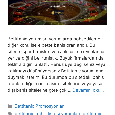
Bettitanic yorumları yorumlarda bahsedilen bir
diğer konu ise elbette bahis oranlarıdır. Bu
sitenin spor bahisleri ve canlı casino oyunlarına
yer verdiğini belirtmiştik. Büyük firmalardan da
teklif aldığını anlattı. Henüz üye değilseniz veya
katılmayı düşünüyorsanız Bettitanic yorumlarını
duymak isterim. Bu durumda bu sitedeki bahis
oranları diğer canlı casino sitelerine veya yasa
dışı bahis sitelerine göre çok …
Devamını oku…
Kategoriler
Bettitanic Promosyonlar
Etiketler
bettitanic bahis listesi yorumları
,
bettitanic