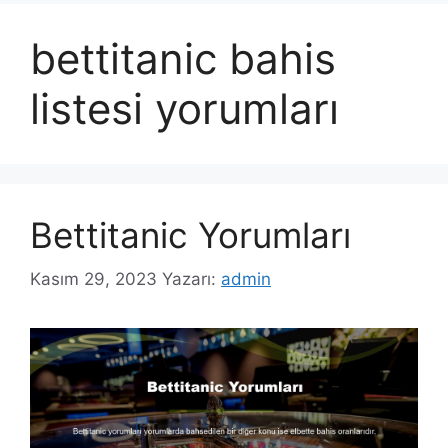
bettitanic bahis
listesi yorumları
Bettitanic Yorumları
Kasım 29, 2023
Yazarı:
admin